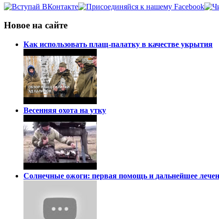
Новое на сайте
Как использовать плащ-палатку в качестве укрытия
Весенняя охота на утку
Солнечные ожоги: первая помощь и дальнейшее лечен