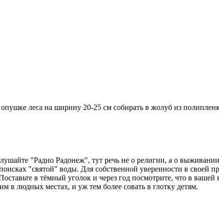
 опушке леса на ширину 20-25 см собирать в жолуб из полипленк
лушайте "Радио Радонеж", тут речь не о религии, а о выживании
 в поисках "святой" воды. Для собственной уверенности в своей 
Поставьте в тёмный уголок и через год посмотрите, что в вашей в
м в людных местах, и уж тем более совать в глотку детям.