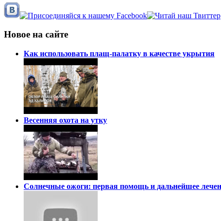
Новое на сайте
Как использовать плащ-палатку в качестве укрытия
Весенняя охота на утку
Солнечные ожоги: первая помощь и дальнейшее лечен