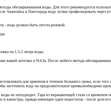
тоды обеззараживания воды. Для этого рекомендуется использ
. После Акватабса и Пантоцида воду лучше профильтровать через 
ать - вода должна быть светло-розовой.
да.
ложка на 1,5-2 литра воды.
ве вашей аптечки и НАЗа. После любого метода обеззараживания
готавливать для хранения в течении большого срока, если того 
обы заготовить воду на продолжительное время,необходимо прои
 воды не неподходит. Тара из нержавеющей стали со временем о
и и канистры, правда имеющие один недостаток - после долгого