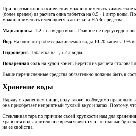
При невозможности кипячения можно применять химические ме
(более вреден) из расчета одна таблетка на 0,5 - 1 литр воды
можно применять имеющиеся в аптечке и НАЗе средcтва:
Марганцовка
. 1-2 г на ведро воды. Главное не переусердствов
Йод
. На один литр обеззараживаемой воды 10-20 капель 10% йо
Гидроперит
. Таблетка на 1,5-2 л воды.
Поваренная соль
на худой конец. Берется из расчета столовая 
Выше перечисленные средства обязательно должны быть в соста
Хранение воды
Наряду с хранением пищи, воду также необходимо правильно за
она приобретает неприятный тухлый вкус и запах. Поэтому, чт
Стеклянная тара по причине своей хрупкости нам для хранения
хранения воды длительное время являются пластиковые бутылк
на ее свойства.