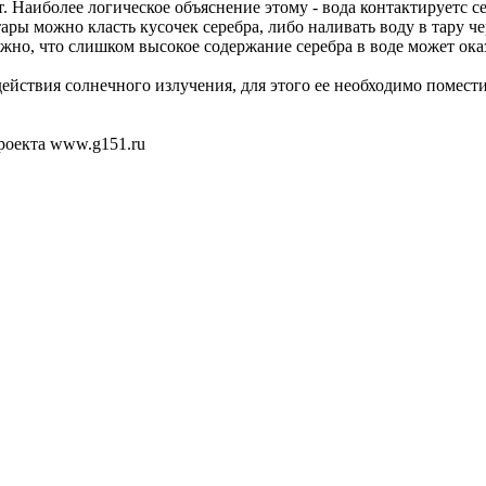
ает. Наиболее логическое объяснение этому - вода контактирует
ры можно класть кусочек серебра, либо наливать воду в тару чер
жно, что слишком высокое содержание серебра в воде может ока
ействия солнечного излучения, для этого ее необходимо помести
роекта www.g151.ru